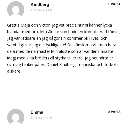
Kindberg
SVARA
4 DAGAR SEN
Grattis Maja och Victor, jag vet precis hur ni känner lycka
blandat med oro. Min äldste son hade en komplicerad födsel,
jag var räddare än jag någonsin kommer bli i livet, och
samtidigt var jag det lyckligaste! De känslorna vill man bara
dela med de närmaste! Min äldste son är världens finaste
idag( med sina bröder) all styrka till er tre, jag beundrar er
och jag tänker på er. Daniel Kindberg, människa och fotbolls
älskare
Emma
SVARA
4 DAGAR SEN