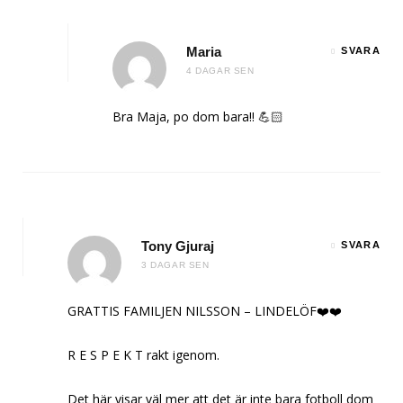
Maria
SVARA
4 DAGAR SEN
Bra Maja, po dom bara!! 💪🏻
Tony Gjuraj
SVARA
3 DAGAR SEN
GRATTIS FAMILJEN NILSSON – LINDELÖF❤️❤️
R E S P E K T rakt igenom.
Det här visar väl mer att det är inte bara fotboll dom