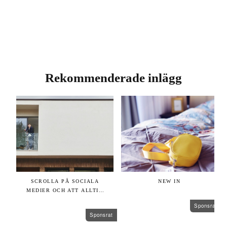
Rekommenderade inlägg
rat
SCROLLA PÅ SOCIALA
NEW IN
MEDIER OCH ATT ALLTID
VARA SIG SJÄLV
Sponsrat
Sponsrat