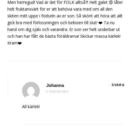
Men herregud! Vad är det för FOLK alltså?! Helt galet 😡 låter
helt fruktansvärt för er att behöva vara med om all den
skiten mitt uppe i födseln av er son. Så skönt att höra att allt
gick bra med förlossningen och bebisen till slut! ❤️ Ta nu
hand om dig själv och varandra. Er son ser helt underbar ut
och han har fått de bästa föräldrarna! Skickar massa kärlek!
Kram❤️
Johanna
SVARA
4 DAGAR SEN
All kärlek!