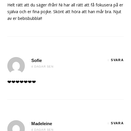
Helt rätt att du säger ifrån! Ni har all rätt att få fokusera på er
själva och er fina pojke. Skönt att höra att han mår bra. Njut
av er bebisbubbla!!
Sofie
SVARA
4 DAGAR SEN
❤️❤️❤️❤️❤️❤️❤️
Madeleine
SVARA
4 DAGAR SEN