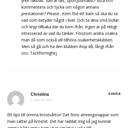
yrke faktiskt. Vad är det, sportjournalist? Sitta och
kommentera och tycka om någon annans
prestationer? Please.. Kom föd ett barn så ska du se
vad som betyder något i livet. Och ta dina små bollar
och kryp tillbaka där du kom ifrån. Ingen är på riktigt
intresserad av vad du tänker. Förutom andra osäkra
män då som också vill tillhöra osäkerhetsklubben.
Men så gå och ha den klubben ihop då, långt ifrån
oss. Tackförmighej.
Christina
SVARA
4 DAGAR SEN
Ett tips till ömma bröstvårtor! Det finns amningsnappar som
man sätter på bröstet. Det har räddat mig så jag kunnat
amma båda mina barn utan smärta! Lycka till!