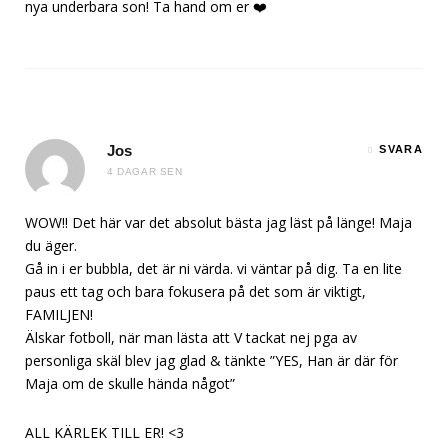
nya underbara son! Ta hand om er ❤️
Jos
SVARA
4 DAGAR SEN
WOW!! Det här var det absolut bästa jag läst på länge! Maja
du äger.
Gå in i er bubbla, det är ni värda. vi väntar på dig. Ta en lite
paus ett tag och bara fokusera på det som är viktigt,
FAMILJEN!
Älskar fotboll, när man lästa att V tackat nej pga av
personliga skäl blev jag glad & tänkte ”YES, Han är där för
Maja om de skulle hända något”
ALL KÄRLEK TILL ER! <3