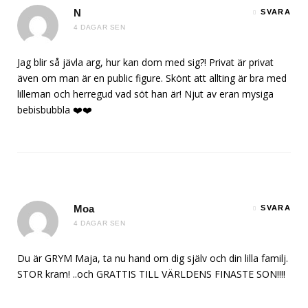
N
SVARA
4 DAGAR SEN
Jag blir så jävla arg, hur kan dom med sig?! Privat är privat
även om man är en public figure. Skönt att allting är bra med
lilleman och herregud vad söt han är! Njut av eran mysiga
bebisbubbla ❤️❤️
Moa
SVARA
4 DAGAR SEN
Du är GRYM Maja, ta nu hand om dig själv och din lilla familj.
STOR kram! ..och GRATTIS TILL VÄRLDENS FINASTE SON!!!!