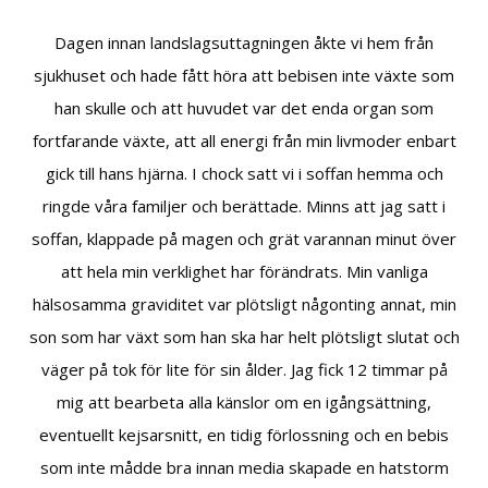
Dagen innan landslagsuttagningen åkte vi hem från
sjukhuset och hade fått höra att bebisen inte växte som
han skulle och att huvudet var det enda organ som
fortfarande växte, att all energi från min livmoder enbart
gick till hans hjärna. I chock satt vi i soffan hemma och
ringde våra familjer och berättade. Minns att jag satt i
soffan, klappade på magen och grät varannan minut över
att hela min verklighet har förändrats. Min vanliga
hälsosamma graviditet var plötsligt någonting annat, min
son som har växt som han ska har helt plötsligt slutat och
väger på tok för lite för sin ålder. Jag fick 12 timmar på
mig att bearbeta alla känslor om en igångsättning,
eventuellt kejsarsnitt, en tidig förlossning och en bebis
som inte mådde bra innan media skapade en hatstorm