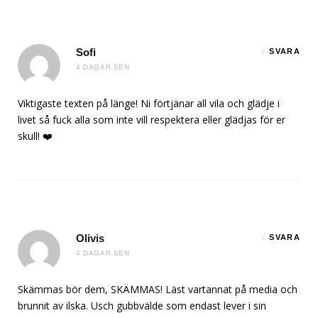
Sofi
SVARA
4 DAGAR SEN
Viktigaste texten på länge! Ni förtjänar all vila och glädje i
livet så fuck alla som inte vill respektera eller glädjas för er
skull! ❤️
Olivis
SVARA
4 DAGAR SEN
Skämmas bör dem, SKÄMMAS! Läst vartannat på media och
brunnit av ilska. Usch gubbvälde som endast lever i sin