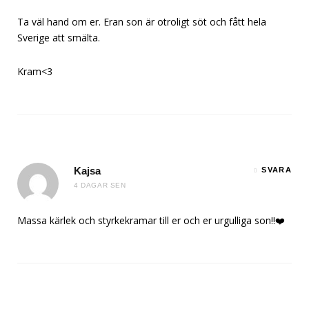
Ta väl hand om er. Eran son är otroligt söt och fått hela
Sverige att smälta.
Kram<3
Kajsa
SVARA
4 DAGAR SEN
Massa kärlek och styrkekramar till er och er urgulliga son!!❤️