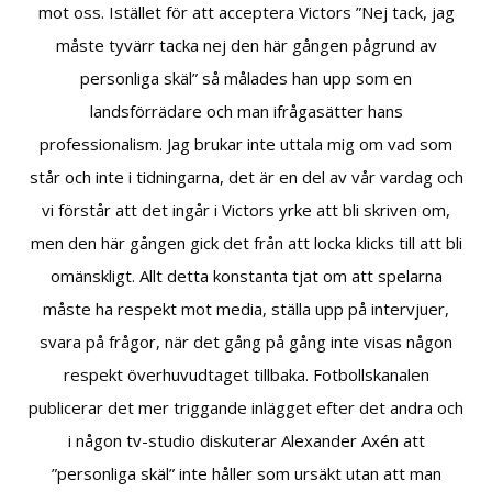
mot oss. Istället för att acceptera Victors ”Nej tack, jag
måste tyvärr tacka nej den här gången pågrund av
personliga skäl” så målades han upp som en
landsförrädare och man ifrågasätter hans
professionalism. Jag brukar inte uttala mig om vad som
står och inte i tidningarna, det är en del av vår vardag och
vi förstår att det ingår i Victors yrke att bli skriven om,
men den här gången gick det från att locka klicks till att bli
omänskligt. Allt detta konstanta tjat om att spelarna
måste ha respekt mot media, ställa upp på intervjuer,
svara på frågor, när det gång på gång inte visas någon
respekt överhuvudtaget tillbaka. Fotbollskanalen
publicerar det mer triggande inlägget efter det andra och
i någon tv-studio diskuterar Alexander Axén att
”personliga skäl” inte håller som ursäkt utan att man