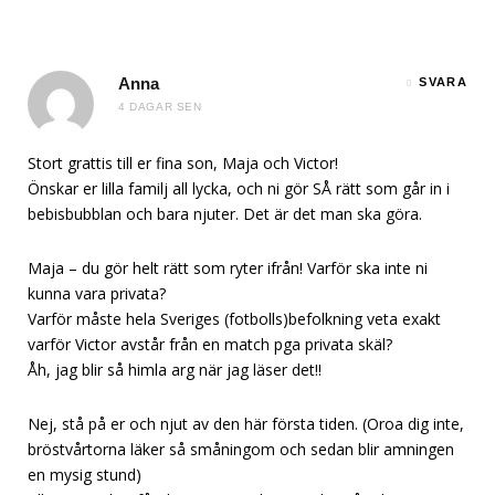
Anna
SVARA
4 DAGAR SEN
Stort grattis till er fina son, Maja och Victor!
Önskar er lilla familj all lycka, och ni gör SÅ rätt som går in i
bebisbubblan och bara njuter. Det är det man ska göra.
Maja – du gör helt rätt som ryter ifrån! Varför ska inte ni
kunna vara privata?
Varför måste hela Sveriges (fotbolls)befolkning veta exakt
varför Victor avstår från en match pga privata skäl?
Åh, jag blir så himla arg när jag läser det!!
Nej, stå på er och njut av den här första tiden. (Oroa dig inte,
bröstvårtorna läker så småningom och sedan blir amningen
en mysig stund)