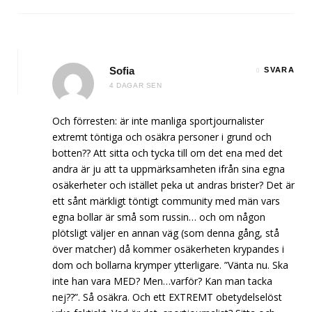
Sofia
SVARA
4 DAGAR SEN
Och förresten: är inte manliga sportjournalister
extremt töntiga och osäkra personer i grund och
botten?? Att sitta och tycka till om det ena med det
andra är ju att ta uppmärksamheten ifrån sina egna
osäkerheter och istället peka ut andras brister? Det är
ett sånt märkligt töntigt community med män vars
egna bollar är små som russin… och om någon
plötsligt väljer en annan väg (som denna gång, stå
över matcher) då kommer osäkerheten krypandes i
dom och bollarna krymper ytterligare. ”Vänta nu. Ska
inte han vara MED? Men…varför? Kan man tacka
nej??”. Så osäkra. Och ett EXTREMT obetydelselöst