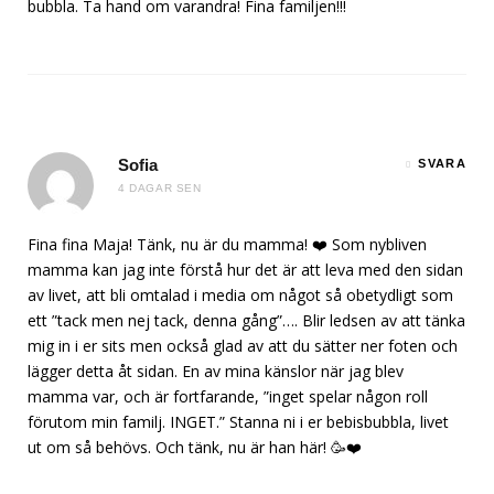
bubbla. Ta hand om varandra! Fina familjen!!!
Sofia
SVARA
4 DAGAR SEN
Fina fina Maja! Tänk, nu är du mamma! ❤️ Som nybliven
mamma kan jag inte förstå hur det är att leva med den sidan
av livet, att bli omtalad i media om något så obetydligt som
ett ”tack men nej tack, denna gång”…. Blir ledsen av att tänka
mig in i er sits men också glad av att du sätter ner foten och
lägger detta åt sidan. En av mina känslor när jag blev
mamma var, och är fortfarande, ”inget spelar någon roll
förutom min familj. INGET.” Stanna ni i er bebisbubbla, livet
ut om så behövs. Och tänk, nu är han här! 🥳❤️