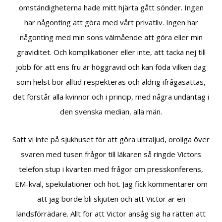
omständigheterna hade mitt hjärta gått sönder. Ingen
har någonting att göra med vårt privatliv. Ingen har
någonting med min sons välmående att göra eller min
graviditet. Och komplikationer eller inte, att tacka nej till
jobb för att ens fru är höggravid och kan föda vilken dag
som helst bör alltid respekteras och aldrig ifrågasättas,
det förstår alla kvinnor och i princip, med några undantag i
den svenska median, alla män.
Satt vi inte på sjukhuset för att göra ultraljud, oroliga över
svaren med tusen frågor till läkaren så ringde Victors
telefon stup i kvarten med frågor om presskonferens,
EM-kval, spekulationer och hot. Jag fick kommentarer om
att jag borde bli skjuten och att Victor är en
landsförrädare. Allt för att Victor ansåg sig ha rätten att