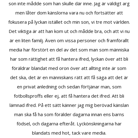
son inte mådde som han skulle där inne. Jag är väldigt arg
men låter dom känslorna vara nu och fortsätter att
fokusera på lyckan istället och min son, vi tre mot världen.
Det viktiga är att han kom ut och mådde bra, och att vi nu
är en liten familj. Även om vissa personer och framförallt
media har förstört en del av det som man som människa
har som rättighet att få hantera ifred, lyckan över att bli
föräldrar blandat med oron över att allting inte är som
det ska, det är en människans rätt att få säga att det är
en privat anledning och sedan förtjänar man, som
fotbollsproffs eller ej, att få hantera det ifred. Att bli
lämnad ifred. På ett sätt känner jag mig berövad känslan
man ska få ha som förälder dagarna innan ens barns
födsel, och dagarna efteråt. Lyckönskningarna har
blandats med hot, tack vare media.