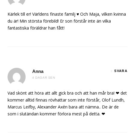
Kärlek till er! Världens finaste familj ♥️ Och Maja, vilken kvinna
du är! Min största förebild! Er son förstår inte än vilka
fantastiska föräldrar han fått!
Anna
SVARA
4 DAGAR SEN
Vad skönt att höra att allt gick bra och att han mår bra! ❤ det
kommer alltid finnas rövhattar som inte förstår, Olof Lundh,
Marcus Leifby, Alexander Axén bara att nämna.. De är de
som i slutändan kommer förlora mest på detta. ❤