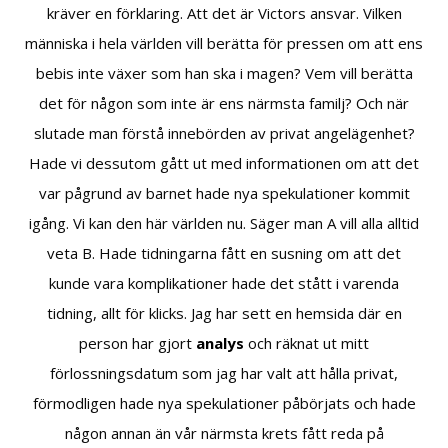
kräver en förklaring. Att det är Victors ansvar. Vilken
människa i hela världen vill berätta för pressen om att ens
bebis inte växer som han ska i magen? Vem vill berätta
det för någon som inte är ens närmsta familj? Och när
slutade man förstå innebörden av privat angelägenhet?
Hade vi dessutom gått ut med informationen om att det
var pågrund av barnet hade nya spekulationer kommit
igång. Vi kan den här världen nu. Säger man A vill alla alltid
veta B. Hade tidningarna fått en susning om att det
kunde vara komplikationer hade det stått i varenda
tidning, allt för klicks. Jag har sett en hemsida där en
person har gjort
analys
och räknat ut mitt
förlossningsdatum som jag har valt att hålla privat,
förmodligen hade nya spekulationer påbörjats och hade
någon annan än vår närmsta krets fått reda på