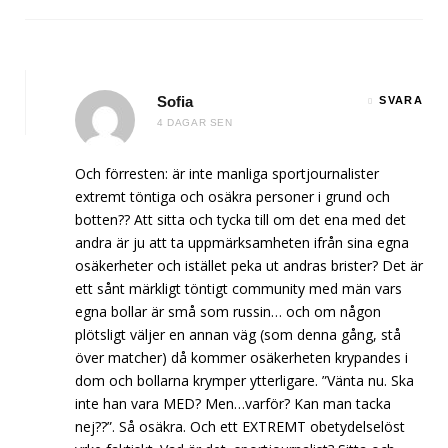
Sofia
SVARA
4 DAGAR SEN
Och förresten: är inte manliga sportjournalister
extremt töntiga och osäkra personer i grund och
botten?? Att sitta och tycka till om det ena med det
andra är ju att ta uppmärksamheten ifrån sina egna
osäkerheter och istället peka ut andras brister? Det är
ett sånt märkligt töntigt community med män vars
egna bollar är små som russin… och om någon
plötsligt väljer en annan väg (som denna gång, stå
över matcher) då kommer osäkerheten krypandes i
dom och bollarna krymper ytterligare. ”Vänta nu. Ska
inte han vara MED? Men…varför? Kan man tacka
nej??”. Så osäkra. Och ett EXTREMT obetydelselöst