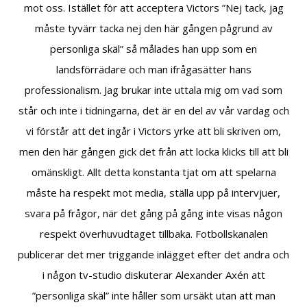
mot oss. Istället för att acceptera Victors ”Nej tack, jag
måste tyvärr tacka nej den här gången pågrund av
personliga skäl” så målades han upp som en
landsförrädare och man ifrågasätter hans
professionalism. Jag brukar inte uttala mig om vad som
står och inte i tidningarna, det är en del av vår vardag och
vi förstår att det ingår i Victors yrke att bli skriven om,
men den här gången gick det från att locka klicks till att bli
omänskligt. Allt detta konstanta tjat om att spelarna
måste ha respekt mot media, ställa upp på intervjuer,
svara på frågor, när det gång på gång inte visas någon
respekt överhuvudtaget tillbaka. Fotbollskanalen
publicerar det mer triggande inlägget efter det andra och
i någon tv-studio diskuterar Alexander Axén att
”personliga skäl” inte håller som ursäkt utan att man