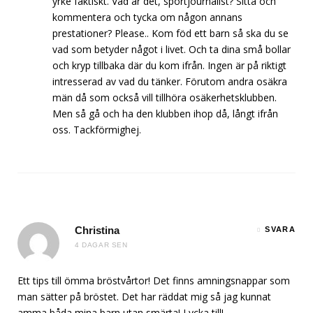
yrke faktiskt. Vad är det, sportjournalist? Sitta och
kommentera och tycka om någon annans
prestationer? Please.. Kom föd ett barn så ska du se
vad som betyder något i livet. Och ta dina små bollar
och kryp tillbaka där du kom ifrån. Ingen är på riktigt
intresserad av vad du tänker. Förutom andra osäkra
män då som också vill tillhöra osäkerhetsklubben.
Men så gå och ha den klubben ihop då, långt ifrån
oss. Tackförmighej.
Christina
SVARA
4 DAGAR SEN
Ett tips till ömma bröstvårtor! Det finns amningsnappar som
man sätter på bröstet. Det har räddat mig så jag kunnat
amma båda mina barn utan smärta! Lycka till!