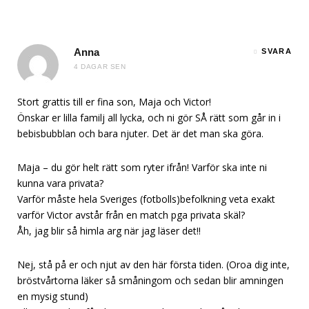
Anna
SVARA
4 DAGAR SEN
Stort grattis till er fina son, Maja och Victor!
Önskar er lilla familj all lycka, och ni gör SÅ rätt som går in i
bebisbubblan och bara njuter. Det är det man ska göra.
Maja – du gör helt rätt som ryter ifrån! Varför ska inte ni
kunna vara privata?
Varför måste hela Sveriges (fotbolls)befolkning veta exakt
varför Victor avstår från en match pga privata skäl?
Åh, jag blir så himla arg när jag läser det!!
Nej, stå på er och njut av den här första tiden. (Oroa dig inte,
bröstvårtorna läker så småningom och sedan blir amningen
en mysig stund)