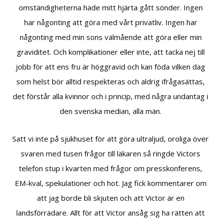
omständigheterna hade mitt hjärta gått sönder. Ingen
har någonting att göra med vårt privatliv. Ingen har
någonting med min sons välmående att göra eller min
graviditet. Och komplikationer eller inte, att tacka nej till
jobb för att ens fru är höggravid och kan föda vilken dag
som helst bör alltid respekteras och aldrig ifrågasättas,
det förstår alla kvinnor och i princip, med några undantag i
den svenska median, alla män.
Satt vi inte på sjukhuset för att göra ultraljud, oroliga över
svaren med tusen frågor till läkaren så ringde Victors
telefon stup i kvarten med frågor om presskonferens,
EM-kval, spekulationer och hot. Jag fick kommentarer om
att jag borde bli skjuten och att Victor är en
landsförrädare. Allt för att Victor ansåg sig ha rätten att