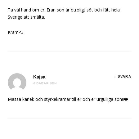
Ta väl hand om er. Eran son är otroligt söt och fått hela
Sverige att smälta.
Kram<3
Kajsa
SVARA
4 DAGAR SEN
Massa kärlek och styrkekramar till er och er urgulliga son!!❤️