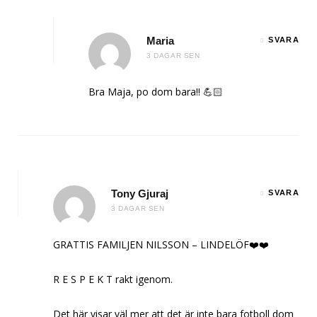
Maria
SVARA
3 DAGAR SEN
Bra Maja, po dom bara!! 💪🏻
Tony Gjuraj
SVARA
3 DAGAR SEN
GRATTIS FAMILJEN NILSSON – LINDELÖF❤️❤️
R E S P E K T rakt igenom.
Det här visar väl mer att det är inte bara fotboll dom