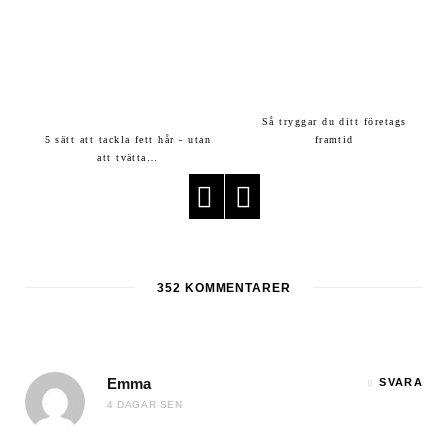
Så tryggar du ditt företags
5 sätt att tackla fett hår - utan
framtid
att tvätta…
352
KOMMENTARER
Emma
SVARA
4 DAGAR SEN