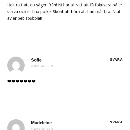
Helt rätt att du säger ifrån! Ni har all rätt att få fokusera på er
själva och er fina pojke. Skönt att höra att han mår bra. Njut
av er bebisbubbla!!
Sofie
SVARA
4 DAGAR SEN
❤️❤️❤️❤️❤️❤️❤️
Madeleine
SVARA
4 DAGAR SEN