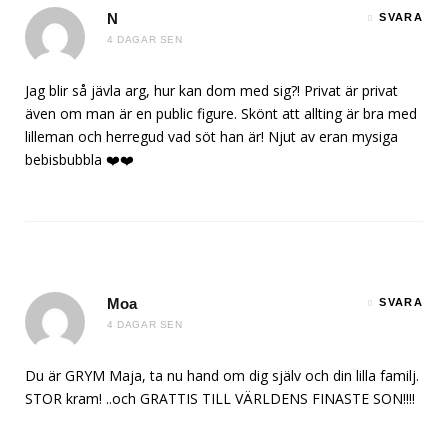
N
SVARA
4 DAGAR SEN
Jag blir så jävla arg, hur kan dom med sig?! Privat är privat
även om man är en public figure. Skönt att allting är bra med
lilleman och herregud vad söt han är! Njut av eran mysiga
bebisbubbla ❤️❤️
Moa
SVARA
4 DAGAR SEN
Du är GRYM Maja, ta nu hand om dig själv och din lilla familj.
STOR kram! ..och GRATTIS TILL VÄRLDENS FINASTE SON!!!!