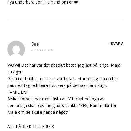
nya underbara son! Ta hand om er ❤️
Jos
SVARA
4 DAGAR SEN
WOW!! Det här var det absolut bästa jag läst på länge! Maja
du äger.
Gå in i er bubbla, det är ni värda. vi väntar på dig. Ta en lite
paus ett tag och bara fokusera på det som är viktigt,
FAMILJEN!
Älskar fotboll, när man lästa att V tackat nej pga av
personliga skäl blev jag glad & tänkte ”YES, Han är där för
Maja om de skulle hända något”
ALL KÄRLEK TILL ER! <3