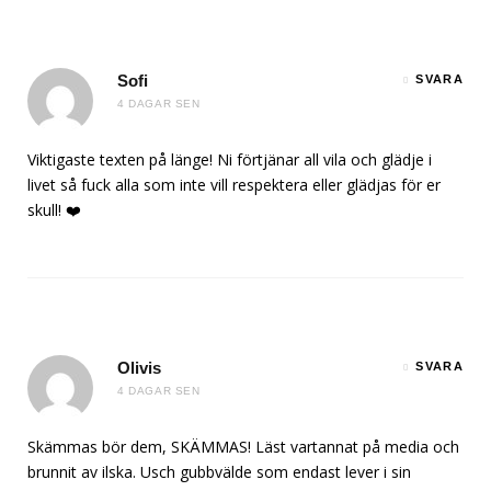
Sofi
SVARA
4 DAGAR SEN
Viktigaste texten på länge! Ni förtjänar all vila och glädje i
livet så fuck alla som inte vill respektera eller glädjas för er
skull! ❤️
Olivis
SVARA
4 DAGAR SEN
Skämmas bör dem, SKÄMMAS! Läst vartannat på media och
brunnit av ilska. Usch gubbvälde som endast lever i sin