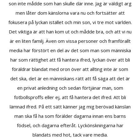
son inte mådde som han skulle där inne. Jag är väldigt arg
men låter dom känslorna vara nu och fortsätter att
fokusera på lyckan istället och min son, vi tre mot världen.
Det viktiga är att han kom ut och mådde bra, och att vi nu
är en liten familj. Även om vissa personer och framförallt
media har förstört en del av det som man som människa
har som rättighet att få hantera ifred, lyckan över att bli
föräldrar blandat med oron över att allting inte är som
det ska, det är en människans rätt att få säga att det är
en privat anledning och sedan förtjänar man, som
fotbollsproffs eller ej, att få hantera det ifred. Att bli
lämnad ifred. På ett sätt känner jag mig berövad känslan
man ska få ha som förälder dagarna innan ens barns
födsel, och dagarna efteråt. Lyckönskningarna har
blandats med hot, tack vare media.