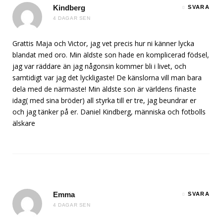
Kindberg
SVARA
4 DAGAR SEN
Grattis Maja och Victor, jag vet precis hur ni känner lycka
blandat med oro. Min äldste son hade en komplicerad födsel,
jag var räddare än jag någonsin kommer bli i livet, och
samtidigt var jag det lyckligaste! De känslorna vill man bara
dela med de närmaste! Min äldste son är världens finaste
idag( med sina bröder) all styrka till er tre, jag beundrar er
och jag tänker på er. Daniel Kindberg, människa och fotbolls
älskare
Emma
SVARA
4 DAGAR SEN