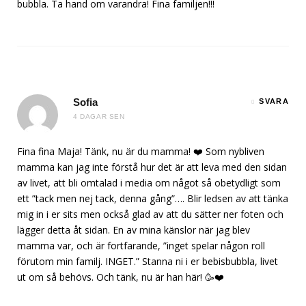
bubbla. Ta hand om varandra! Fina familjen!!!
Sofia
SVARA
4 DAGAR SEN
Fina fina Maja! Tänk, nu är du mamma! ❤️ Som nybliven
mamma kan jag inte förstå hur det är att leva med den sidan
av livet, att bli omtalad i media om något så obetydligt som
ett ”tack men nej tack, denna gång”…. Blir ledsen av att tänka
mig in i er sits men också glad av att du sätter ner foten och
lägger detta åt sidan. En av mina känslor när jag blev
mamma var, och är fortfarande, ”inget spelar någon roll
förutom min familj. INGET.” Stanna ni i er bebisbubbla, livet
ut om så behövs. Och tänk, nu är han här! 🥳❤️