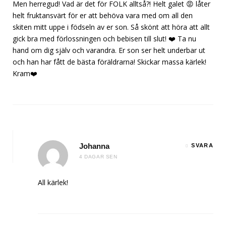
Men herregud! Vad är det för FOLK alltså?! Helt galet 😡 låter
helt fruktansvärt för er att behöva vara med om all den
skiten mitt uppe i födseln av er son. Så skönt att höra att allt
gick bra med förlossningen och bebisen till slut! ❤️ Ta nu
hand om dig själv och varandra. Er son ser helt underbar ut
och han har fått de bästa föräldrarna! Skickar massa kärlek!
Kram❤️
Johanna
SVARA
4 DAGAR SEN
All kärlek!