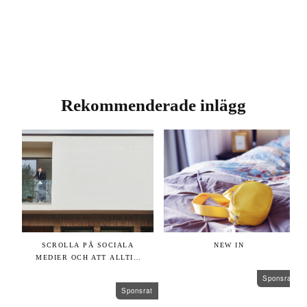
Rekommenderade inlägg
rat
SCROLLA PÅ SOCIALA
NEW IN
MEDIER OCH ATT ALLTID
VARA SIG SJÄLV
Sponsrat
Sponsrat