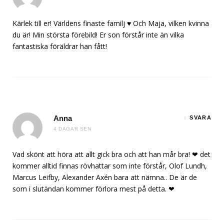
Kärlek till er! Världens finaste familj ♥️ Och Maja, vilken kvinna
du är! Min största förebild! Er son förstår inte än vilka
fantastiska föräldrar han fått!
Anna
SVARA
4 DAGAR SEN
Vad skönt att höra att allt gick bra och att han mår bra! ❤ det
kommer alltid finnas rövhattar som inte förstår, Olof Lundh,
Marcus Leifby, Alexander Axén bara att nämna.. De är de
som i slutändan kommer förlora mest på detta. ❤