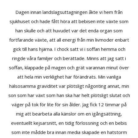
Dagen innan landslagsuttagningen åkte vi hem från
sjukhuset och hade fått höra att bebisen inte växte som
han skulle och att huvudet var det enda organ som
fortfarande växte, att all energi från min livmoder enbart
gick till hans hjärna. I chock satt vi i soffan hemma och
ringde våra familjer och berättade. Minns att jag satt i
soffan, klappade på magen och grät varannan minut över
att hela min verklighet har förändrats. Min vanliga
hälsosamma graviditet var plötsligt någonting annat, min
son som har växt som han ska har helt plötsligt slutat och
väger på tok för lite för sin ålder. Jag fick 12 timmar på
mig att bearbeta alla känslor om en igångsättning,
eventuellt kejsarsnitt, en tidig förlossning och en bebis
som inte mådde bra innan media skapade en hatstorm