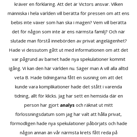
kräver en förklaring. Att det är Victors ansvar. Vilken
människa i hela världen vill berätta för pressen om att ens
bebis inte växer som han ska i magen? Vem vill berätta
det för någon som inte är ens närmsta familj? Och när
slutade man förstå innebörden av privat angelägenhet?
Hade vi dessutom gått ut med informationen om att det
var pågrund av barnet hade nya spekulationer kommit
igång. Vi kan den här världen nu. Säger man A vill alla alltid
veta B. Hade tidningarna fått en susning om att det
kunde vara komplikationer hade det stått i varenda
tidning, allt för klicks. Jag har sett en hemsida där en
person har gjort
analys
och räknat ut mitt
förlossningsdatum som jag har valt att hålla privat,
förmodligen hade nya spekulationer påbörjats och hade
någon annan än vår närmsta krets fått reda på