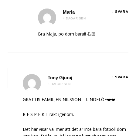
Maria
SVARA
4 DAGAR SEN
Bra Maja, po dom bara!! 💪🏻
Tony Gjuraj
SVARA
3 DAGAR SEN
GRATTIS FAMILJEN NILSSON – LINDELÖF❤️❤️
R E S P E K T rakt igenom.
Det här visar väl mer att det är inte bara fotboll dom