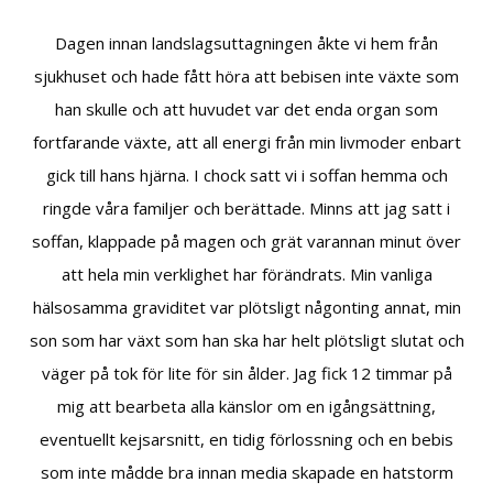
Dagen innan landslagsuttagningen åkte vi hem från
sjukhuset och hade fått höra att bebisen inte växte som
han skulle och att huvudet var det enda organ som
fortfarande växte, att all energi från min livmoder enbart
gick till hans hjärna. I chock satt vi i soffan hemma och
ringde våra familjer och berättade. Minns att jag satt i
soffan, klappade på magen och grät varannan minut över
att hela min verklighet har förändrats. Min vanliga
hälsosamma graviditet var plötsligt någonting annat, min
son som har växt som han ska har helt plötsligt slutat och
väger på tok för lite för sin ålder. Jag fick 12 timmar på
mig att bearbeta alla känslor om en igångsättning,
eventuellt kejsarsnitt, en tidig förlossning och en bebis
som inte mådde bra innan media skapade en hatstorm