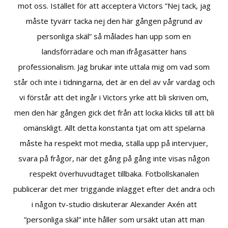
mot oss. Istället för att acceptera Victors ”Nej tack, jag
måste tyvärr tacka nej den här gången pågrund av
personliga skäl” så målades han upp som en
landsförrädare och man ifrågasätter hans
professionalism. Jag brukar inte uttala mig om vad som
står och inte i tidningarna, det är en del av vår vardag och
vi förstår att det ingår i Victors yrke att bli skriven om,
men den här gången gick det från att locka klicks till att bli
omänskligt. Allt detta konstanta tjat om att spelarna
måste ha respekt mot media, ställa upp på intervjuer,
svara på frågor, när det gång på gång inte visas någon
respekt överhuvudtaget tillbaka. Fotbollskanalen
publicerar det mer triggande inlägget efter det andra och
i någon tv-studio diskuterar Alexander Axén att
”personliga skäl” inte håller som ursäkt utan att man