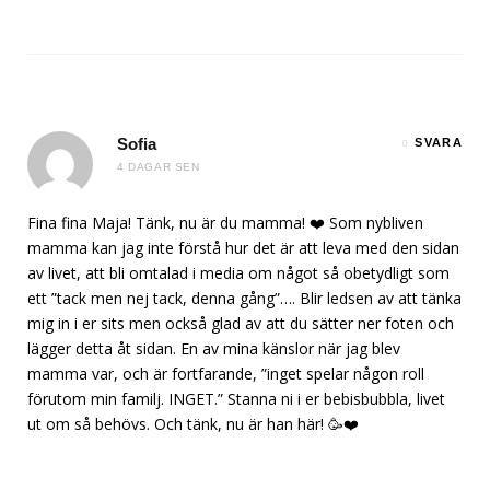
Sofia
SVARA
4 DAGAR SEN
Fina fina Maja! Tänk, nu är du mamma! ❤️ Som nybliven
mamma kan jag inte förstå hur det är att leva med den sidan
av livet, att bli omtalad i media om något så obetydligt som
ett ”tack men nej tack, denna gång”…. Blir ledsen av att tänka
mig in i er sits men också glad av att du sätter ner foten och
lägger detta åt sidan. En av mina känslor när jag blev
mamma var, och är fortfarande, ”inget spelar någon roll
förutom min familj. INGET.” Stanna ni i er bebisbubbla, livet
ut om så behövs. Och tänk, nu är han här! 🥳❤️