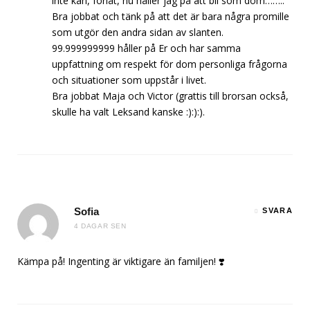
inte kan, förlåt, nu håller jag på att bli som dom……..
Bra jobbat och tänk på att det är bara några promille
som utgör den andra sidan av slanten.
99.999999999 håller på Er och har samma
uppfattning om respekt för dom personliga frågorna
och situationer som uppstår i livet.
Bra jobbat Maja och Victor (grattis till brorsan också,
skulle ha valt Leksand kanske :):):).
Sofia
SVARA
4 DAGAR SEN
Kämpa på! Ingenting är viktigare än familjen! ❣️