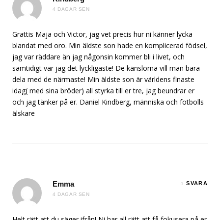
4 DAGAR SEN
Grattis Maja och Victor, jag vet precis hur ni känner lycka
blandat med oro. Min äldste son hade en komplicerad födsel,
jag var räddare än jag någonsin kommer bli i livet, och
samtidigt var jag det lyckligaste! De känslorna vill man bara
dela med de närmaste! Min äldste son är världens finaste
idag( med sina bröder) all styrka till er tre, jag beundrar er
och jag tänker på er. Daniel Kindberg, människa och fotbolls
älskare
Emma
SVARA
4 DAGAR SEN
Helt rätt att du säger ifrån! Ni har all rätt att få fokusera på er