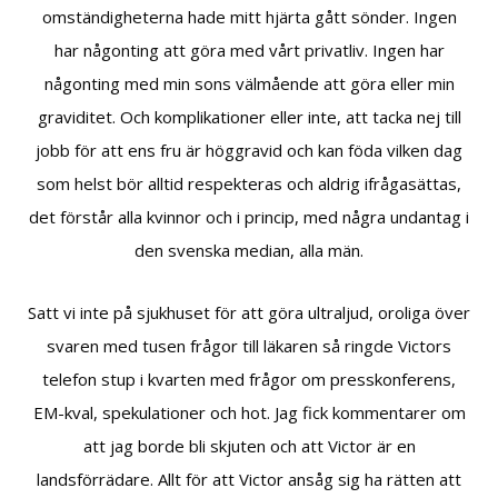
omständigheterna hade mitt hjärta gått sönder. Ingen
har någonting att göra med vårt privatliv. Ingen har
någonting med min sons välmående att göra eller min
graviditet. Och komplikationer eller inte, att tacka nej till
jobb för att ens fru är höggravid och kan föda vilken dag
som helst bör alltid respekteras och aldrig ifrågasättas,
det förstår alla kvinnor och i princip, med några undantag i
den svenska median, alla män.
Satt vi inte på sjukhuset för att göra ultraljud, oroliga över
svaren med tusen frågor till läkaren så ringde Victors
telefon stup i kvarten med frågor om presskonferens,
EM-kval, spekulationer och hot. Jag fick kommentarer om
att jag borde bli skjuten och att Victor är en
landsförrädare. Allt för att Victor ansåg sig ha rätten att