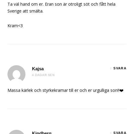
Ta väl hand om er. Eran son är otroligt söt och fått hela
Sverige att smälta.
Kram<3
Kajsa
SVARA
4 DAGAR SEN
Massa kärlek och styrkekramar till er och er urgulliga son!!❤️
Kindberg
SVARA