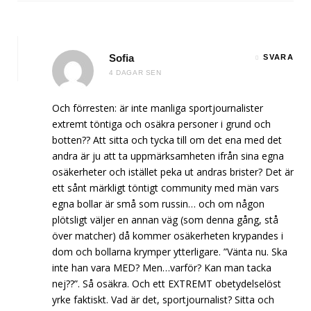
Sofia
SVARA
4 DAGAR SEN
Och förresten: är inte manliga sportjournalister
extremt töntiga och osäkra personer i grund och
botten?? Att sitta och tycka till om det ena med det
andra är ju att ta uppmärksamheten ifrån sina egna
osäkerheter och istället peka ut andras brister? Det är
ett sånt märkligt töntigt community med män vars
egna bollar är små som russin… och om någon
plötsligt väljer en annan väg (som denna gång, stå
över matcher) då kommer osäkerheten krypandes i
dom och bollarna krymper ytterligare. ”Vänta nu. Ska
inte han vara MED? Men…varför? Kan man tacka
nej??”. Så osäkra. Och ett EXTREMT obetydelselöst
yrke faktiskt. Vad är det, sportjournalist? Sitta och