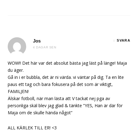
Jos
SVARA
4 DAGAR SEN
WOW!! Det här var det absolut bästa jag läst på länge! Maja
du äger.
Gå in i er bubbla, det är ni värda. vi väntar på dig. Ta en lite
paus ett tag och bara fokusera på det som är viktigt,
FAMILJEN!
Älskar fotboll, när man lästa att V tackat nej pga av
personliga skäl blev jag glad & tänkte ”YES, Han är där för
Maja om de skulle hända något”
ALL KÄRLEK TILL ER! <3