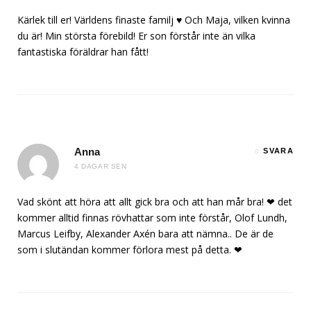
Kärlek till er! Världens finaste familj ♥️ Och Maja, vilken kvinna
du är! Min största förebild! Er son förstår inte än vilka
fantastiska föräldrar han fått!
Anna
SVARA
4 DAGAR SEN
Vad skönt att höra att allt gick bra och att han mår bra! ❤ det
kommer alltid finnas rövhattar som inte förstår, Olof Lundh,
Marcus Leifby, Alexander Axén bara att nämna.. De är de
som i slutändan kommer förlora mest på detta. ❤