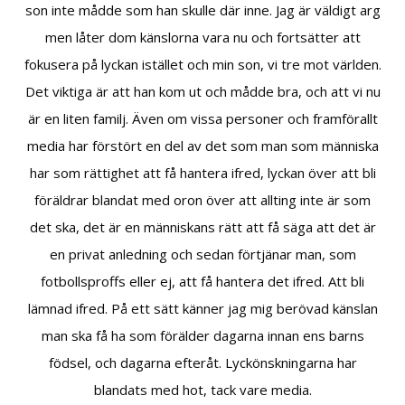
son inte mådde som han skulle där inne. Jag är väldigt arg
men låter dom känslorna vara nu och fortsätter att
fokusera på lyckan istället och min son, vi tre mot världen.
Det viktiga är att han kom ut och mådde bra, och att vi nu
är en liten familj. Även om vissa personer och framförallt
media har förstört en del av det som man som människa
har som rättighet att få hantera ifred, lyckan över att bli
föräldrar blandat med oron över att allting inte är som
det ska, det är en människans rätt att få säga att det är
en privat anledning och sedan förtjänar man, som
fotbollsproffs eller ej, att få hantera det ifred. Att bli
lämnad ifred. På ett sätt känner jag mig berövad känslan
man ska få ha som förälder dagarna innan ens barns
födsel, och dagarna efteråt. Lyckönskningarna har
blandats med hot, tack vare media.