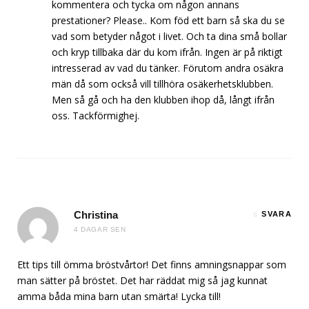
kommentera och tycka om någon annans
prestationer? Please.. Kom föd ett barn så ska du se
vad som betyder något i livet. Och ta dina små bollar
och kryp tillbaka där du kom ifrån. Ingen är på riktigt
intresserad av vad du tänker. Förutom andra osäkra
män då som också vill tillhöra osäkerhetsklubben.
Men så gå och ha den klubben ihop då, långt ifrån
oss. Tackförmighej.
Christina
SVARA
4 DAGAR SEN
Ett tips till ömma bröstvårtor! Det finns amningsnappar som
man sätter på bröstet. Det har räddat mig så jag kunnat
amma båda mina barn utan smärta! Lycka till!