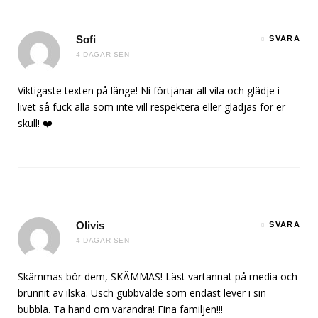
Sofi
SVARA
4 DAGAR SEN
Viktigaste texten på länge! Ni förtjänar all vila och glädje i
livet så fuck alla som inte vill respektera eller glädjas för er
skull! ❤️
Olivis
SVARA
4 DAGAR SEN
Skämmas bör dem, SKÄMMAS! Läst vartannat på media och
brunnit av ilska. Usch gubbvälde som endast lever i sin
bubbla. Ta hand om varandra! Fina familjen!!!