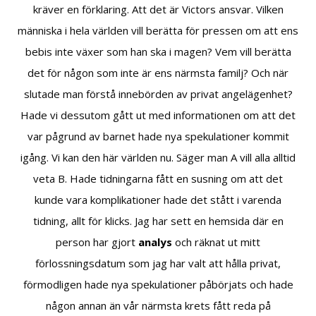
kräver en förklaring. Att det är Victors ansvar. Vilken
människa i hela världen vill berätta för pressen om att ens
bebis inte växer som han ska i magen? Vem vill berätta
det för någon som inte är ens närmsta familj? Och när
slutade man förstå innebörden av privat angelägenhet?
Hade vi dessutom gått ut med informationen om att det
var pågrund av barnet hade nya spekulationer kommit
igång. Vi kan den här världen nu. Säger man A vill alla alltid
veta B. Hade tidningarna fått en susning om att det
kunde vara komplikationer hade det stått i varenda
tidning, allt för klicks. Jag har sett en hemsida där en
person har gjort
analys
och räknat ut mitt
förlossningsdatum som jag har valt att hålla privat,
förmodligen hade nya spekulationer påbörjats och hade
någon annan än vår närmsta krets fått reda på