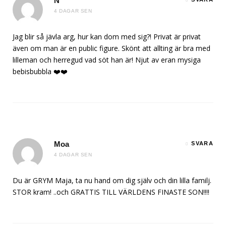
N
4 DAGAR SEN
Jag blir så jävla arg, hur kan dom med sig?! Privat är privat
även om man är en public figure. Skönt att allting är bra med
lilleman och herregud vad söt han är! Njut av eran mysiga
bebisbubbla ❤️❤️
Moa
SVARA
4 DAGAR SEN
Du är GRYM Maja, ta nu hand om dig själv och din lilla familj.
STOR kram! ..och GRATTIS TILL VÄRLDENS FINASTE SON!!!!