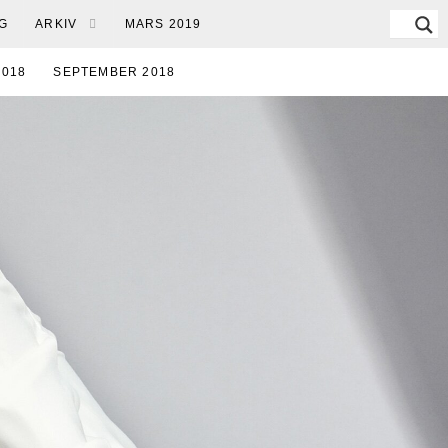
G
ARKIV
MARS 2019
2018
SEPTEMBER 2018
RUARI 2018
JANUARI 2018
17
JULI 2017
JUNI 2017
 2016
NOVEMBER 2016