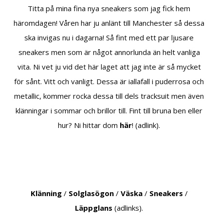
Titta på mina fina nya sneakers som jag fick hem
häromdagen! Våren har ju anlänt till Manchester så dessa
ska invigas nu i dagarna! Så fint med ett par ljusare
sneakers men som är något annorlunda än helt vanliga
vita. Ni vet ju vid det här laget att jag inte är så mycket
för sånt. Vitt och vanligt. Dessa är iallafall i puderrosa och
metallic, kommer rocka dessa till dels tracksuit men även
klänningar i sommar och brillor till. Fint till bruna ben eller
hur? Ni hittar dom
här
! (adlink).
Klänning
/
Solglasögon
/
Väska
/
Sneakers
/
Läppglans
(adlinks).