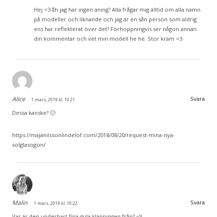
Hej <3 åh jag har ingen aning? Alla frågar mig alltid om alla namn
på modeller och liknande och jag är en sån person som aldrig
ens har reflekterat över det? Förhoppningvis ser någon annan
din kommentar och vet min modell he he. Stor kram <3
Alice
Svara
1 mars, 2019 kl. 10:21
Dessa kanske? 🙂
https://majanilssonlindelof.com/2018/08/20/request-mina-nya-
solglasogon/
Malin
Svara
1 mars, 2019 kl. 10:22
Var är den underbart fina gula klänningen från? =))