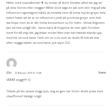
Håller med ovanstående! 🌟 du verkar så skön! Skrattar alltid när jag ser
på dina Stories eller vloggar! Måste dock säga en sak som stör mig (på alla
influencers egentligen) måste du beställa hem så himla mycke grejer hela
tiden? Fattar att de är en influencers jobb att promota grejer som folk
ska köpa, men de är sån himla konsumtion nu för tiden.. klimat ångesten
kan väl inte undgå nån.. känns bara så hopplöst de man själv försöker
med! förstå mig rätt, jag älskar mode! Men man kan faktiskt blanda upp
med lite second hand. Tänk om en icon som du skulle få folk att leta
efter snygga kläder second hand, just sayin 🤷🏼‍♀️
Elin
Svara
22 februari, 2019 kl. 15:49
SÅÅÅÅ snygg!!!!! 🙂
Tittade på din senast vlogg nyss, dog av garv när Victor skulle prata med
chauffören!! Väldigt roligt!