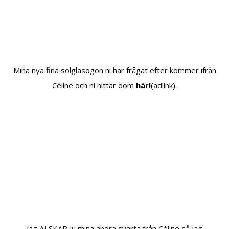
Mina nya fina solglasögon ni har frågat efter kommer ifrån
Céline och ni hittar dom
här!
(adlink).
Jag ÄLSKAR ju mina andra svarta från Céline så jag