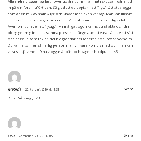
Alla andra bloggar jag läst i över tio års tid har hamnat i skuggan, går alltid
in på din först nuförtiden. Så glad att du uppfann ett ”nytt” sätt att blogga
som är en mix av smink, lyx och kläder men även vardag. Man kan liksom
relatera till det du säger och det är så uppfriskande att du är dig själv!
Även om du lever ett ”lyxigt” liv i mångas ögon känns du så äkta och din
blogg ger mig inte alls samma press eller ångest av att vara på ett visst sätt
och passa in som tex en del bloggar där personerna bor i tex Stockholm.
Du känns som en så härlig person man vill vara kompis med och man kan
vara sig själv med! Dina vloggar är bäst och dagens höjdpunkt! <3
Matilda
Svara
22 februari, 2019 kl. 11:31
Du är SÅ snygg!! <3
Lisa
Svara
22 februari, 2019 kl. 12:05