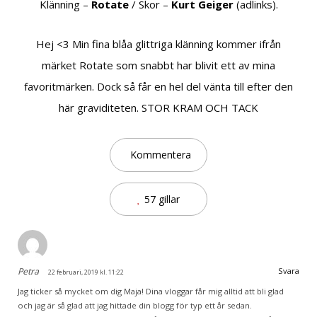
Klänning –
Rotate
/ Skor –
Kurt Geiger
(adlinks).
Hej <3 Min fina blåa glittriga klänning kommer ifrån
märket Rotate som snabbt har blivit ett av mina
favoritmärken. Dock så får en hel del vänta till efter den
här graviditeten. STOR KRAM OCH TACK
Kommentera
57 gillar
Petra
Svara
22 februari, 2019 kl. 11:22
Jag ticker så mycket om dig Maja! Dina vloggar får mig alltid att bli glad
och jag är så glad att jag hittade din blogg för typ ett år sedan.