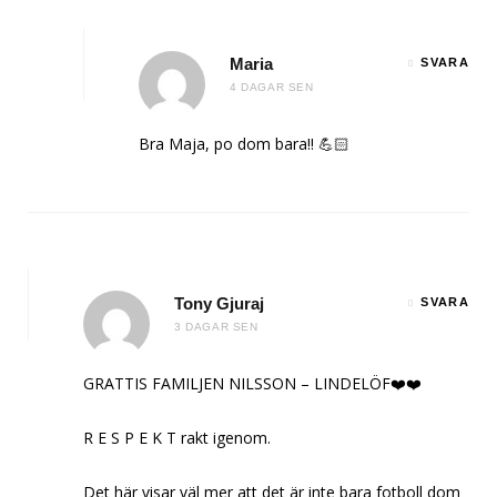
Maria
SVARA
4 DAGAR SEN
Bra Maja, po dom bara!! 💪🏻
Tony Gjuraj
SVARA
3 DAGAR SEN
GRATTIS FAMILJEN NILSSON – LINDELÖF❤️❤️
R E S P E K T rakt igenom.
Det här visar väl mer att det är inte bara fotboll dom