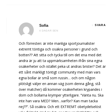
Sofia
SVARA
4 DAGAR SEN
Och förresten: är inte manliga sportjournalister
extremt töntiga och osäkra personer i grund och
botten?? Att sitta och tycka till om det ena med det
andra är ju att ta uppmärksamheten ifrån sina egna
osäkerheter och istället peka ut andras brister? Det är
ett sånt märkligt töntigt community med män vars
egna bollar är små som russin… och om någon
plötsligt väljer en annan väg (som denna gång, stå
över matcher) då kommer osäkerheten krypandes i
dom och bollarna krymper ytterligare. ”Vänta nu. Ska
inte han vara MED? Men…varför? Kan man tacka
nej??”. Så osäkra. Och ett EXTREMT obetydelselöst