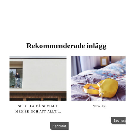
Rekommenderade inlägg
rat
SCROLLA PÅ SOCIALA
NEW IN
MEDIER OCH ATT ALLTID
ed
VARA SIG SJÄLV
Sponsrat
Sponsrat