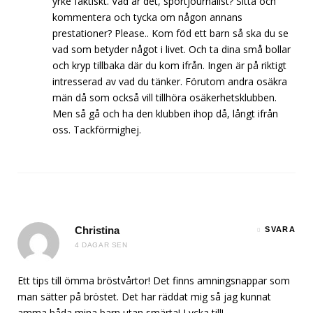
yrke faktiskt. Vad är det, sportjournalist? Sitta och
kommentera och tycka om någon annans
prestationer? Please.. Kom föd ett barn så ska du se
vad som betyder något i livet. Och ta dina små bollar
och kryp tillbaka där du kom ifrån. Ingen är på riktigt
intresserad av vad du tänker. Förutom andra osäkra
män då som också vill tillhöra osäkerhetsklubben.
Men så gå och ha den klubben ihop då, långt ifrån
oss. Tackförmighej.
Christina
SVARA
4 DAGAR SEN
Ett tips till ömma bröstvårtor! Det finns amningsnappar som
man sätter på bröstet. Det har räddat mig så jag kunnat
amma båda mina barn utan smärta! Lycka till!