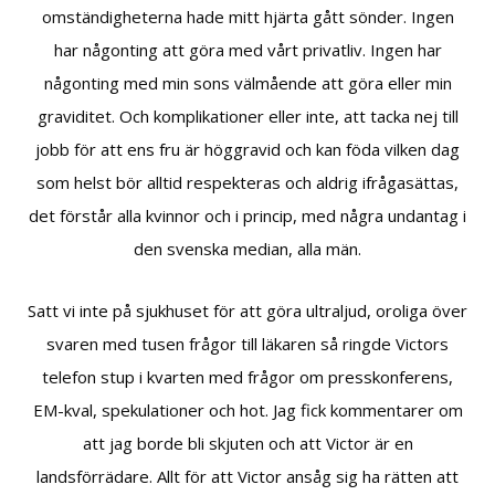
omständigheterna hade mitt hjärta gått sönder. Ingen
har någonting att göra med vårt privatliv. Ingen har
någonting med min sons välmående att göra eller min
graviditet. Och komplikationer eller inte, att tacka nej till
jobb för att ens fru är höggravid och kan föda vilken dag
som helst bör alltid respekteras och aldrig ifrågasättas,
det förstår alla kvinnor och i princip, med några undantag i
den svenska median, alla män.
Satt vi inte på sjukhuset för att göra ultraljud, oroliga över
svaren med tusen frågor till läkaren så ringde Victors
telefon stup i kvarten med frågor om presskonferens,
EM-kval, spekulationer och hot. Jag fick kommentarer om
att jag borde bli skjuten och att Victor är en
landsförrädare. Allt för att Victor ansåg sig ha rätten att