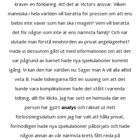
kräver en förklaring. Att det är Victors ansvar. Vilken
människa i hela världen vill berätta för pressen om att ens
bebis inte växer som han ska i magen? Vem vill berätta
det för någon som inte är ens närmsta familj? Och när
slutade man förstå innebörden av privat angelägenhet?
Hade vi dessutom gått ut med informationen om att det
var pågrund av barnet hade nya spekulationer kommit
igång. Vi kan den här världen nu. Säger man A vill alla alltid
veta B. Hade tidningarna fått en susning om att det
kunde vara komplikationer hade det stått i varenda
tidning, allt för klicks. Jag har sett en hemsida där en
person har gjort
analys
och räknat ut mitt
förlossningsdatum som jag har valt att hålla privat,
förmodligen hade nya spekulationer påbörjats och hade
någon annan än vår närmsta krets fått reda på