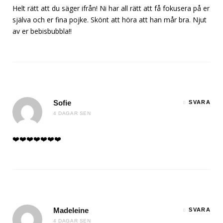
Helt rätt att du säger ifrån! Ni har all rätt att få fokusera på er
själva och er fina pojke. Skönt att höra att han mår bra. Njut
av er bebisbubbla!!
Sofie
SVARA
4 DAGAR SEN
❤️❤️❤️❤️❤️❤️❤️
Madeleine
SVARA
4 DAGAR SEN