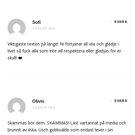
Sofi
SVARA
4 DAGAR SEN
Viktigaste texten på länge! Ni förtjänar all vila och glädje i
livet så fuck alla som inte vill respektera eller glädjas för er
skull! ❤️
Olivis
SVARA
4 DAGAR SEN
Skämmas bör dem, SKÄMMAS! Läst vartannat på media och
brunnit av ilska. Usch gubbvälde som endast lever i sin