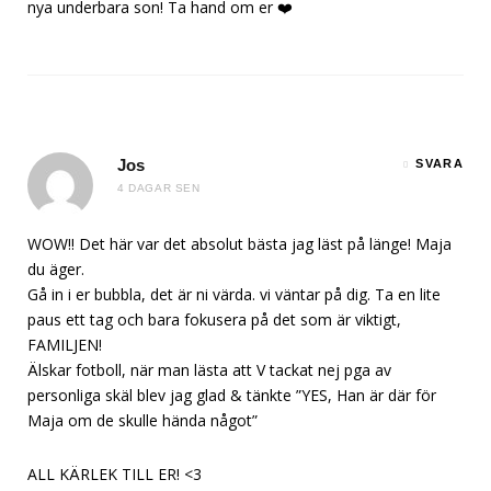
nya underbara son! Ta hand om er ❤️
Jos
SVARA
4 DAGAR SEN
WOW!! Det här var det absolut bästa jag läst på länge! Maja
du äger.
Gå in i er bubbla, det är ni värda. vi väntar på dig. Ta en lite
paus ett tag och bara fokusera på det som är viktigt,
FAMILJEN!
Älskar fotboll, när man lästa att V tackat nej pga av
personliga skäl blev jag glad & tänkte ”YES, Han är där för
Maja om de skulle hända något”
ALL KÄRLEK TILL ER! <3