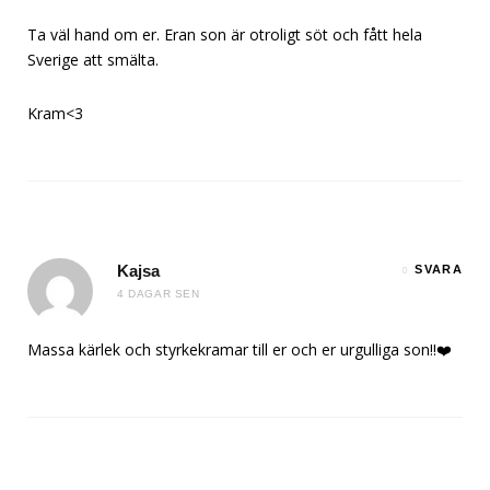
Ta väl hand om er. Eran son är otroligt söt och fått hela
Sverige att smälta.
Kram<3
Kajsa
SVARA
4 DAGAR SEN
Massa kärlek och styrkekramar till er och er urgulliga son!!❤️