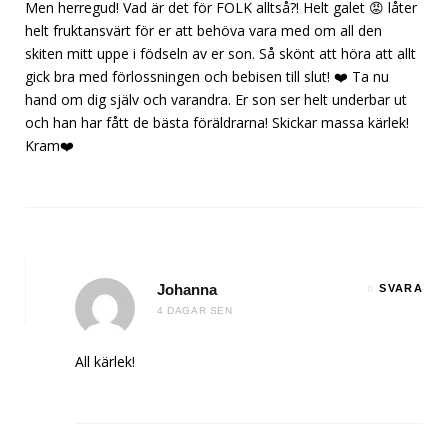
Men herregud! Vad är det för FOLK alltså?! Helt galet 😡 låter
helt fruktansvärt för er att behöva vara med om all den
skiten mitt uppe i födseln av er son. Så skönt att höra att allt
gick bra med förlossningen och bebisen till slut! ❤️ Ta nu
hand om dig själv och varandra. Er son ser helt underbar ut
och han har fått de bästa föräldrarna! Skickar massa kärlek!
Kram❤️
Johanna
SVARA
4 DAGAR SEN
All kärlek!