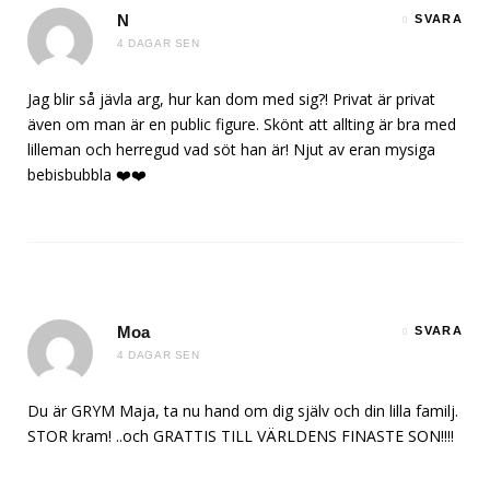
N
SVARA
4 DAGAR SEN
Jag blir så jävla arg, hur kan dom med sig?! Privat är privat
även om man är en public figure. Skönt att allting är bra med
lilleman och herregud vad söt han är! Njut av eran mysiga
bebisbubbla ❤️❤️
Moa
SVARA
4 DAGAR SEN
Du är GRYM Maja, ta nu hand om dig själv och din lilla familj.
STOR kram! ..och GRATTIS TILL VÄRLDENS FINASTE SON!!!!