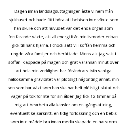
Dagen innan landslagsuttagningen åkte vi hem från
sjukhuset och hade fått höra att bebisen inte växte som
han skulle och att huvudet var det enda organ som
fortfarande växte, att all energi från min livmoder enbart
gick till hans hjärna. I chock satt vi i soffan hemma och
ringde våra familjer och berättade. Minns att jag satt i
soffan, klappade på magen och grät varannan minut över
att hela min verklighet har förändrats. Min vanliga
hälsosamma graviditet var plötsligt någonting annat, min
son som har växt som han ska har helt plötsligt slutat och
väger på tok för lite för sin ålder. Jag fick 12 timmar på
mig att bearbeta alla känslor om en igångsättning,
eventuellt kejsarsnitt, en tidig förlossning och en bebis
som inte mådde bra innan media skapade en hatstorm