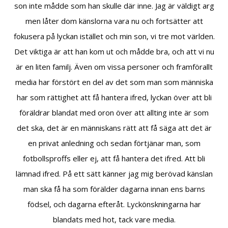
son inte mådde som han skulle där inne. Jag är väldigt arg
men låter dom känslorna vara nu och fortsätter att
fokusera på lyckan istället och min son, vi tre mot världen.
Det viktiga är att han kom ut och mådde bra, och att vi nu
är en liten familj. Även om vissa personer och framförallt
media har förstört en del av det som man som människa
har som rättighet att få hantera ifred, lyckan över att bli
föräldrar blandat med oron över att allting inte är som
det ska, det är en människans rätt att få säga att det är
en privat anledning och sedan förtjänar man, som
fotbollsproffs eller ej, att få hantera det ifred. Att bli
lämnad ifred. På ett sätt känner jag mig berövad känslan
man ska få ha som förälder dagarna innan ens barns
födsel, och dagarna efteråt. Lyckönskningarna har
blandats med hot, tack vare media.