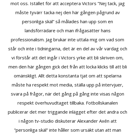
mot oss. Istället för att acceptera Victors ”Nej tack, jag
måste tyvärr tacka nej den här gången pågrund av
personliga skäl” så målades han upp som en
landsförrädare och man ifrågasätter hans
professionalism. Jag brukar inte uttala mig om vad som
står och inte i tidningarna, det är en del av vår vardag och
vi förstår att det ingår i Victors yrke att bli skriven om,
men den här gången gick det från att locka klicks till att bli
omänskligt. Allt detta konstanta tjat om att spelarna
måste ha respekt mot media, ställa upp på intervjuer,
svara på frågor, när det gång på gång inte visas någon
respekt överhuvudtaget tillbaka. Fotbollskanalen
publicerar det mer triggande inlägget efter det andra och
i någon tv-studio diskuterar Alexander Axén att
”personliga skäl” inte håller som ursäkt utan att man