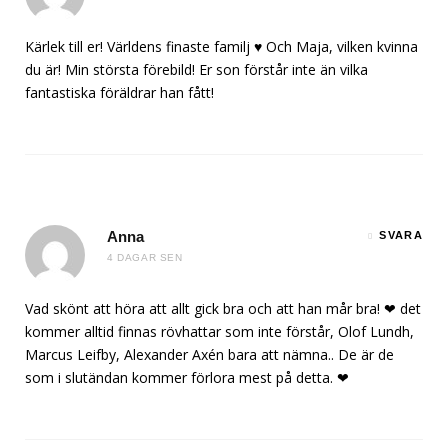
Kärlek till er! Världens finaste familj ♥️ Och Maja, vilken kvinna
du är! Min största förebild! Er son förstår inte än vilka
fantastiska föräldrar han fått!
Anna
SVARA
4 DAGAR SEN
Vad skönt att höra att allt gick bra och att han mår bra! ❤ det
kommer alltid finnas rövhattar som inte förstår, Olof Lundh,
Marcus Leifby, Alexander Axén bara att nämna.. De är de
som i slutändan kommer förlora mest på detta. ❤