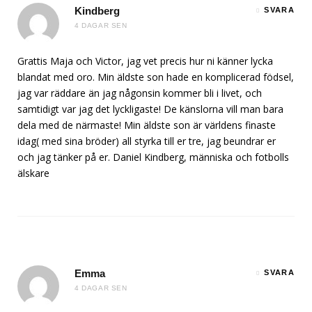
Kindberg
SVARA
4 DAGAR SEN
Grattis Maja och Victor, jag vet precis hur ni känner lycka
blandat med oro. Min äldste son hade en komplicerad födsel,
jag var räddare än jag någonsin kommer bli i livet, och
samtidigt var jag det lyckligaste! De känslorna vill man bara
dela med de närmaste! Min äldste son är världens finaste
idag( med sina bröder) all styrka till er tre, jag beundrar er
och jag tänker på er. Daniel Kindberg, människa och fotbolls
älskare
Emma
SVARA
4 DAGAR SEN