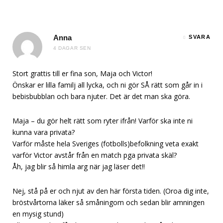
Anna
SVARA
4 DAGAR SEN
Stort grattis till er fina son, Maja och Victor!
Önskar er lilla familj all lycka, och ni gör SÅ rätt som går in i
bebisbubblan och bara njuter. Det är det man ska göra.
Maja – du gör helt rätt som ryter ifrån! Varför ska inte ni
kunna vara privata?
Varför måste hela Sveriges (fotbolls)befolkning veta exakt
varför Victor avstår från en match pga privata skäl?
Åh, jag blir så himla arg när jag läser det!!
Nej, stå på er och njut av den här första tiden. (Oroa dig inte,
bröstvårtorna läker så småningom och sedan blir amningen
en mysig stund)