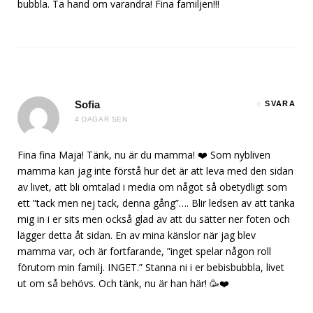
bubbla. Ta hand om varandra! Fina familjen!!!
Sofia
SVARA
4 DAGAR SEN
Fina fina Maja! Tänk, nu är du mamma! ❤️ Som nybliven
mamma kan jag inte förstå hur det är att leva med den sidan
av livet, att bli omtalad i media om något så obetydligt som
ett ”tack men nej tack, denna gång”…. Blir ledsen av att tänka
mig in i er sits men också glad av att du sätter ner foten och
lägger detta åt sidan. En av mina känslor när jag blev
mamma var, och är fortfarande, ”inget spelar någon roll
förutom min familj. INGET.” Stanna ni i er bebisbubbla, livet
ut om så behövs. Och tänk, nu är han här! 🥳❤️